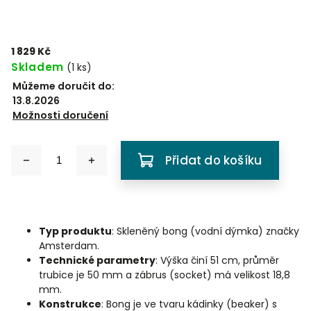
1 829 Kč
Skladem
(
1 ks
)
Můžeme doručit do:
13.8.2026
Možnosti doručení
Přidat do košíku
Typ produktu
: Skleněný bong (vodní dýmka) značky
Amsterdam.
Technické parametry
: Výška činí 51 cm, průměr
trubice je 50 mm a zábrus (socket) má velikost 18,8
mm.
Konstrukce
: Bong je ve tvaru kádinky (beaker) s