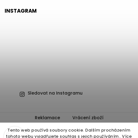
INSTAGRAM
Sledovat na Instagramu
Reklamace
Vrácení zboží
Obchodní podmínky
Ochrana osobních údajů
Tento web používá soubory cookie. Dalším procházením
tohoto webu vyjadřujete souhlas s jejich používáním.. Více