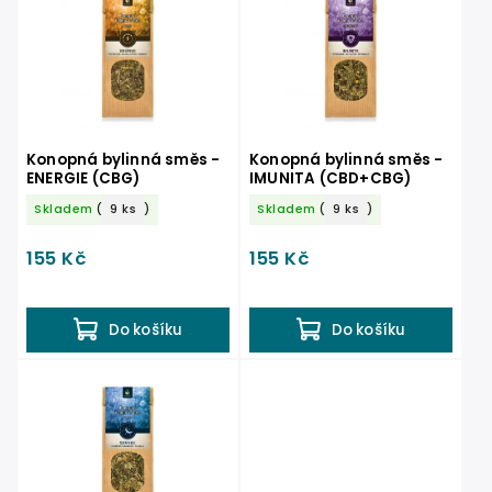
Nejprodávanější
Abecedně
Konopná bylinná směs -
Konopná bylinná směs -
ENERGIE (CBG)
IMUNITA (CBD+CBG)
Skladem
(
9 ks
)
Skladem
(
9 ks
)
155 Kč
155 Kč
Do košíku
Do košíku