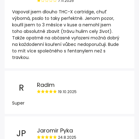
7.11.2025
Vapoval jsem dlouho THC-X cartridge, chuť
výborná, psalo to taky perfektně. Jenom pozor,
kouřil jsem to 3 měsíce v kuse a nemohl jsem
toho absolutně zbavit (trávu hulim cely život).
Takže opatrně na občasné vyřazeni možná dobrý
na každodenní kouření vůbec nedoporučuji. Bude
to mít více společného s fentanylem než s
travkou.
Radim
R
19.10.2025
Super
Jaromir Pyka
JP
24.8.2025