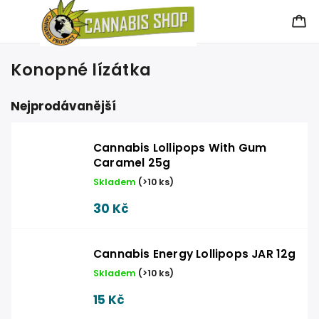
Konopné lízátka
Nejprodávanější
Cannabis Lollipops With Gum
Caramel 25g
Skladem
(
>10 ks
)
30 Kč
Cannabis Energy Lollipops JAR 12g
Skladem
(
>10 ks
)
15 Kč