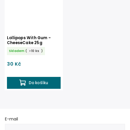
Lollipops With Gum -
CheeseCake 25g
Skladem
(
>10 ks
)
30 Kč
Do košíku
E-mail