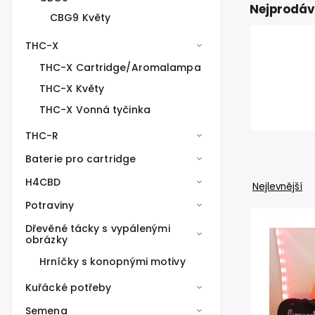
Nejprodáv
CBG9 Květy
THC-X
THC-X Cartridge/Aromalampa
THC-X Květy
THC-X Vonná tyčinka
THC-R
Baterie pro cartridge
H4CBD
Nejlevnější
Potraviny
Dřevěné tácky s vypálenými
obrázky
Hrníčky s konopnými motivy
Kuřácké potřeby
Semena