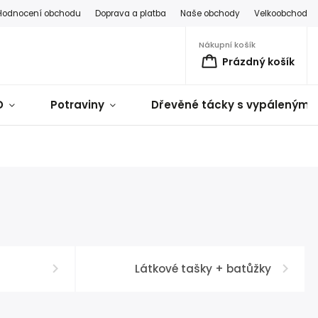
Hodnocení obchodu
Doprava a platba
Naše obchody
Velkoobchod
Nákupní košík
Prázdný košík
D
Potraviny
Dřevěné tácky s vypálenými 
Látkové tašky + batůžky