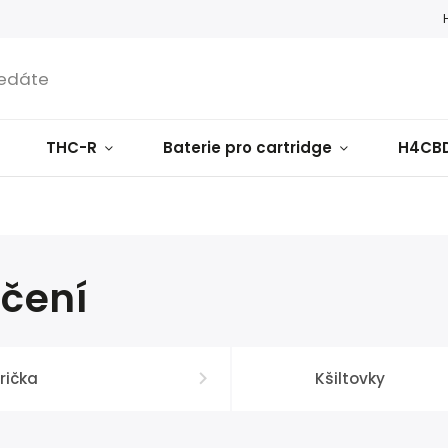
THC-R
Baterie pro cartridge
H4CB
čení
rička
Kšiltovky