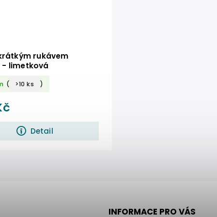
 krátkým rukávem
- limetková
m
(
>10 ks
)
Kč
Detail
INFORMACE PRO VÁS