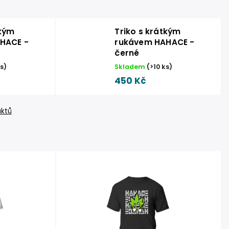
tkým
Triko s krátkým
HACE -
rukávem HAHACE -
černé
ks
)
Skladem
(
>10 ks
)
450 Kč
uktů