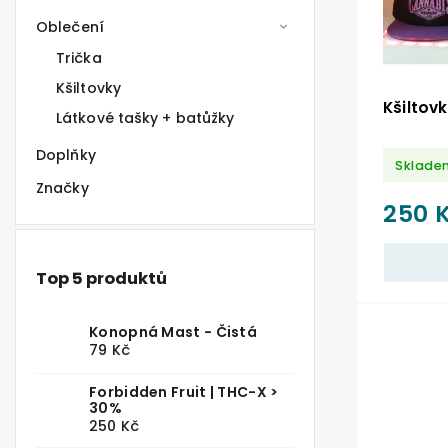
Oblečení
Trička
Kšiltovky
Kšiltov
Látkové tašky + batůžky
Doplňky
Sklade
Značky
250 
Top 5 produktů
Konopná Mast - Čistá
79 Kč
Forbidden Fruit | THC-X >
30%
250 Kč