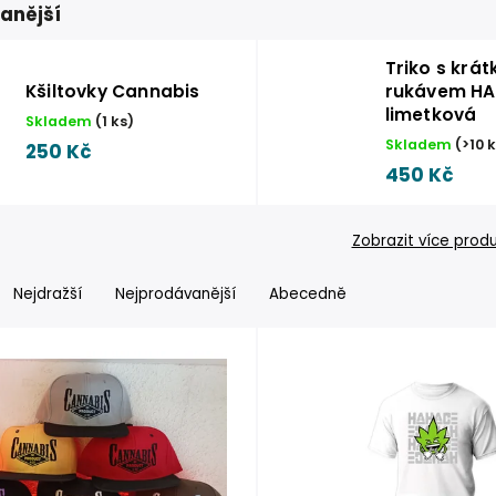
anější
Triko s krá
Kšiltovky Cannabis
rukávem HA
limetková
Skladem
(
1 ks
)
Skladem
(
>10 
250 Kč
450 Kč
Zobrazit více prod
Nejdražší
Nejprodávanější
Abecedně