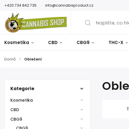
+420 734 842 735
info@cannabisproduct.cz
Kosmetika
CBD
CBG9
THC-X
Domů
/
Oblečení
Oble
Kategorie
Kosmetika
T
CBD
CBG9
CBG9