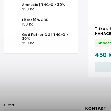
Amnesia | THC-X > 30%
250 Kč
Lifter 19% CBD
150 Kč
Triko s
HAHACE 
God Father OG | THC-X >
30%
250 Kč
Sklade
450 
E-mail
KONTAKT