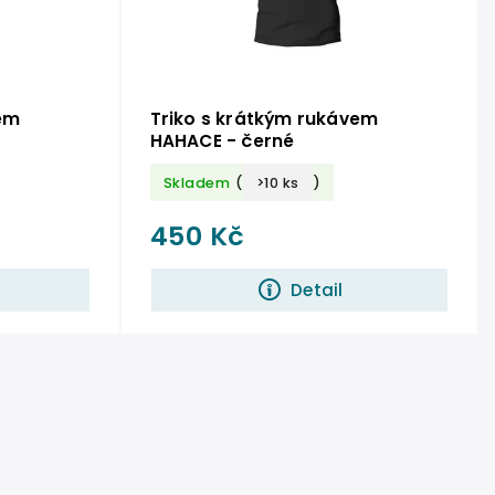
em
Triko s krátkým rukávem
HAHACE - černé
Skladem
(
>10 ks
)
450 Kč
Detail