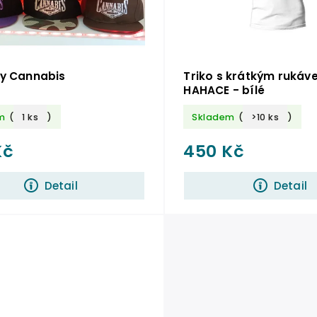
ky Cannabis
Triko s krátkým rukáv
HAHACE - bílé
m
(
1 ks
)
Skladem
(
>10 ks
)
Kč
450 Kč
Detail
Detail