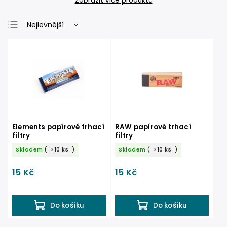
Zobrazit více produktů
Nejlevnější
Nejdražší
Nejprodávanější
Abecedně
Elements papírové trhací
RAW papírové trhací
filtry
filtry
Skladem
(
>10 ks
)
Skladem
(
>10 ks
)
15 Kč
15 Kč
Do košíku
Do košíku