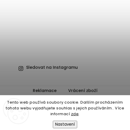
Sledovat na Instagramu
Reklamace
Vrácení zboží
Obchodní podmínky
Ochrana osobních údajů
Tento web používá soubory cookie. Dalším procházením
tohoto webu vyjadřujete souhlas s jejich používáním.. Více
informací
zde
.
Nastavení