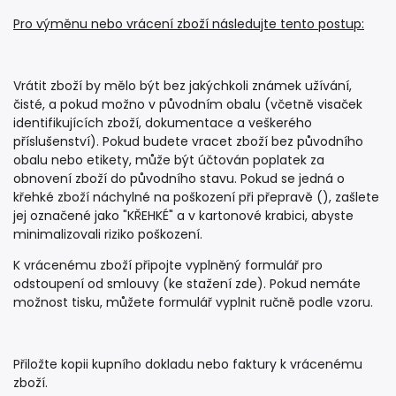
Pro výměnu nebo vrácení zboží následujte tento postup:
Vrátit zboží by mělo být bez jakýchkoli známek užívání,
čisté, a pokud možno v původním obalu (včetně visaček
identifikujících zboží, dokumentace a veškerého
příslušenství). Pokud budete vracet zboží bez původního
obalu nebo etikety, může být účtován poplatek za
obnovení zboží do původního stavu. Pokud se jedná o
křehké zboží náchylné na poškození při přepravě (), zašlete
jej označené jako "KŘEHKÉ" a v kartonové krabici, abyste
minimalizovali riziko poškození.
K vrácenému zboží připojte vyplněný formulář pro
odstoupení od smlouvy (
ke stažení zde
). Pokud nemáte
možnost tisku, můžete formulář vyplnit ručně podle vzoru.
Přiložte kopii kupního dokladu nebo faktury k vrácenému
zboží.