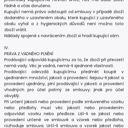
řádně a včas doručeno.
Kupující nemá právo odstoupit od smlouvy v případě zboží
dodaného v uzavřeném obalu, které kupující z uzavřeného
obalu vyňal a z hygienických důvodů není možno toto
zboží vrátit.
Náklady spojené s navrácením zboží si hradí kupující sám.
IV.
PRÁVA Z VADNÉHO PLNĚNÍ
Prodávající odpovídá kupujícímu za to, že zboží při převzetí
nemá vady. Věc je vadná, nemá-li sjednané vlastnosti.
Prodávající odevzdá kupujícímu předmět koupě v
ujednaném množství, jakosti a provedení. Nejsou-li jakost a
provedení ujednány, plní prodávající v jakosti a provedení
vhodných pro účel patrný ze smlouvy; jinak pro účel
obvyklý.
Při určení jakosti nebo provedení podle smluveného vzorku
nebo předlohy musí věc jakostí nebo provedením
odpovídat vzorku nebo předloze. Liší-li se jakost nebo
provedení určené ve smlouvě a vzorek nebo předloha,
rozhoduje smlouva. Určí-li smlouva a vzorek jakost nebo