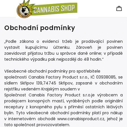
Obchodní podmínky
„Podle zákona o evidenci tržeb je prodávající povinen
vystavit kupujícímu účtenku. Zároveň je povinen
zaevidovat přijatou tržbu u správce daně online; v případě
technického výpadku pak nejpozději do 48 hodin.“
Všeobecné obchodní podmínky pro spotřebitele
společnosti Canabis Factory Product s.r.o., IČ 03938085, se
sídlem Skřipov 139,74745 Skřipov, zapsané v obchodním
rejstříku vedeném Krajským soudem v
Společnost Canabis Factory Product s.r.o.je výrobcem a
prodejcem konopných mastí, vyráběných podle originální
receptury z konopného pylu s příměsí ostatních léčivých
bylin. Tyto všeobecné obchodní podmínky platí pro nákup
v internetovém obchodě www.canabisproduct.cz, jehož je
tato společnost provozovatelem.