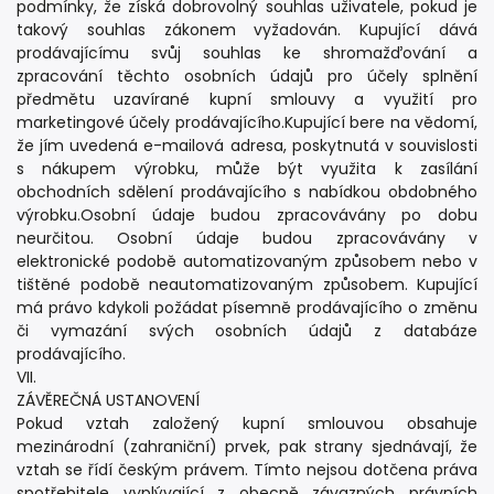
podmínky, že získá dobrovolný souhlas uživatele, pokud je
takový souhlas zákonem vyžadován. Kupující dává
prodávajícímu svůj souhlas ke shromažďování a
zpracování těchto osobních údajů pro účely splnění
předmětu uzavírané kupní smlouvy a využití pro
marketingové účely prodávajícího.Kupující bere na vědomí,
že jím uvedená e-mailová adresa, poskytnutá v souvislosti
s nákupem výrobku, může být využita k zasílání
obchodních sdělení prodávajícího s nabídkou obdobného
výrobku.Osobní údaje budou zpracovávány po dobu
neurčitou. Osobní údaje budou zpracovávány v
elektronické podobě automatizovaným způsobem nebo v
tištěné podobě neautomatizovaným způsobem. Kupující
má právo kdykoli požádat písemně prodávajícího o změnu
či vymazání svých osobních údajů z databáze
prodávajícího.
VII.
ZÁVĚREČNÁ USTANOVENÍ
Pokud vztah založený kupní smlouvou obsahuje
mezinárodní (zahraniční) prvek, pak strany sjednávají, že
vztah se řídí českým právem. Tímto nejsou dotčena práva
spotřebitele vyplývající z obecně závazných právních