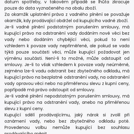
datum spotřeby, v takovém případě se lhůta zkracuje
pouze do data vyznačeného na obalu zboží.
Za okamžik uplatnění práva z vadného plnění se považuje
okamžik, kdy prodávající obdržel od kupujícího vadné zboží.
Je-li vadné plnění podstatným porušením smlouvy, má
kupující právo na odstranění vady dodáním nové věci bez
vady nebo dodáním chybějící věci, pokud to není
vzhledem k povaze vady nepřiměřené, ale pokud se vada
týká pouze součásti věci, může kupující požadovat jen
výměnu součásti. Není-li to možné, může odstoupit od
smlouvy. Je-li to však vzhledem k povaze vady neúměrné,
zejména lze-li vadu odstranit bez zbytečného odkladu, má
kupující právo na bezplatné odstranění vady, na odstranění
vady opravou věci nebo na přiměřenou slevu z kupní ceny,
popřípadě má právo odstoupit od smlouvy.
Je-li vadné plnění nepodstatným porušením smlouvy, má
kupující právo na odstranění vady, anebo na přiměřenou
slevu z kupní ceny.
Kupující sdělí prodávajícímu, jaký nárok si zvolil při
oznámení vady, nebo bez zbytečného odkladu poté.
Provedenou volbu nemůže kupující bez souhlasu
prodávajícího měnit.