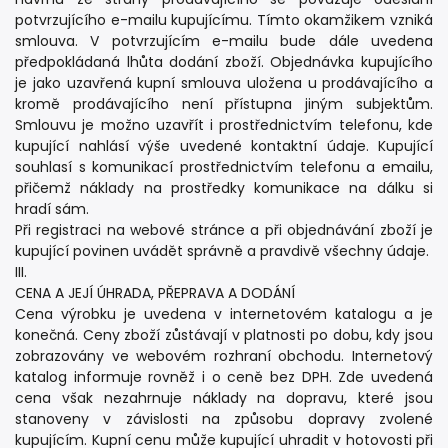
potvrzujícího e-mailu kupujícímu. Tímto okamžikem vzniká
smlouva. V potvrzujícím e-mailu bude dále uvedena
předpokládaná lhůta dodání zboží. Objednávka kupujícího
je jako uzavřená kupní smlouva uložena u prodávajícího a
kromě prodávajícího není přístupna jiným subjektům.
Smlouvu je možno uzavřít i prostřednictvím telefonu, kde
kupující nahlásí výše uvedené kontaktní údaje. Kupující
souhlasí s komunikací prostřednictvím telefonu a emailu,
přičemž náklady na prostředky komunikace na dálku si
hradí sám.
Při registraci na webové stránce a při objednávání zboží je
kupující povinen uvádět správně a pravdivě všechny údaje.
III.
CENA A JEJÍ ÚHRADA, PŘEPRAVA A DODÁNÍ
Cena výrobku je uvedena v internetovém katalogu a je
konečná. Ceny zboží zůstávají v platnosti po dobu, kdy jsou
zobrazovány ve webovém rozhraní obchodu. Internetový
katalog informuje rovněž i o ceně bez DPH. Zde uvedená
cena však nezahrnuje náklady na dopravu, které jsou
stanoveny v závislosti na způsobu dopravy zvolené
kupujícím. Kupní cenu může kupující uhradit v hotovosti při