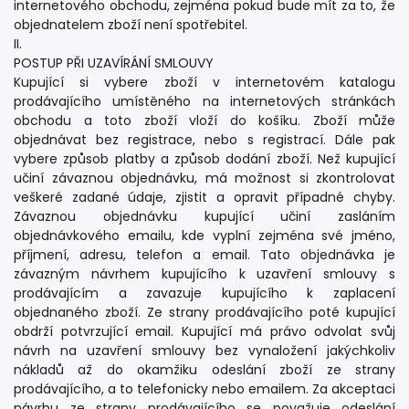
internetového obchodu, zejména pokud bude mít za to, že
objednatelem zboží není spotřebitel.
II.
POSTUP PŘI UZAVÍRÁNÍ SMLOUVY
Kupující si vybere zboží v internetovém katalogu
prodávajícího umístěného na internetových stránkách
obchodu a toto zboží vloží do košíku. Zboží může
objednávat bez registrace, nebo s registrací. Dále pak
vybere způsob platby a způsob dodání zboží. Než kupující
učiní závaznou objednávku, má možnost si zkontrolovat
veškeré zadané údaje, zjistit a opravit případné chyby.
Závaznou objednávku kupující učiní zasláním
objednávkového emailu, kde vyplní zejména své jméno,
příjmení, adresu, telefon a email. Tato objednávka je
závazným návrhem kupujícího k uzavření smlouvy s
prodávajícím a zavazuje kupujícího k zaplacení
objednaného zboží. Ze strany prodávajícího poté kupující
obdrží potvrzující email. Kupující má právo odvolat svůj
návrh na uzavření smlouvy bez vynaložení jakýchkoliv
nákladů až do okamžiku odeslání zboží ze strany
prodávajícího, a to telefonicky nebo emailem. Za akceptaci
návrhu ze strany prodávajícího se považuje odeslání