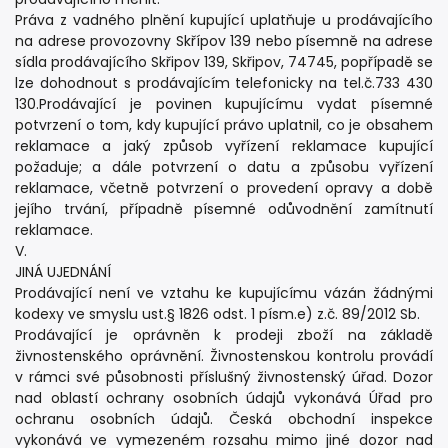
Práva z vadného plnění kupující uplatňuje u prodávajícího
na adrese provozovny Skřípov 139 nebo písemně na adrese
sídla prodávajícího Skřipov 139, Skřipov, 74745, popřípadě se
lze dohodnout s prodávajícím telefonicky na tel.č.733 430
130.Prodávající je povinen kupujícímu vydat písemné
potvrzení o tom, kdy kupující právo uplatnil, co je obsahem
reklamace a jaký způsob vyřízení reklamace kupující
požaduje; a dále potvrzení o datu a způsobu vyřízení
reklamace, včetně potvrzení o provedení opravy a době
jejího trvání, případně písemné odůvodnění zamítnutí
reklamace.
V.
JINÁ UJEDNÁNÍ
Prodávající není ve vztahu ke kupujícímu vázán žádnými
kodexy ve smyslu ust.§ 1826 odst. 1 písm.e) z.č. 89/2012 Sb.
Prodávající je oprávněn k prodeji zboží na základě
živnostenského oprávnění. Živnostenskou kontrolu provádí
v rámci své působnosti příslušný živnostenský úřad. Dozor
nad oblastí ochrany osobních údajů vykonává Úřad pro
ochranu osobních údajů. Česká obchodní inspekce
vykonává ve vymezeném rozsahu mimo jiné dozor nad