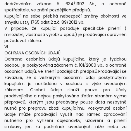
dodržováním zákona č. 634/1992 Sb., o ochraně
spotřebitele, ve znění pozdějších předpisů.
Kupující na sebe přebírá nebezpečí změny okolností ve
smyslu ust.§ 1765 odst.2 z.č. 89/2012 Sb.
V případě, že kupující požaduje specifické plnění (
množství, vlastnosti výrobku apod.) je prodávající oprávněn
požadovat zálohu.
VI.
OCHRANA OSOBNÍCH ÚDAJŮ
Ochrana osobních údajů kupujícího, který je fyzickou
osobou, je poskytována zákonem č. 101/2000 Sb., o ochraně
osobních údajů, ve znění pozdějších předpisů.Prodávající se
zavazuje, že s veškerými osobními údaji poskytnutými
kupujícím je nakládáno v souladu s výše uvedeným
zákonem. Osobní údaje slouží pouze pro účely
prodávajícího a nejsou poskytována třetím stranám vyjma
přepravců, kterým jsou předávány pouze data nezbytně
nutná pro přepravu zboží kupujícímu. Poskytnuté osobní
údaje může prodávající využít nad rámec zpracování
nutného pro vyřízení objednávky, uzavření a plnění
smlouvy jen za podmínek uvedených níže nebo za