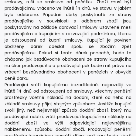
smlouvy, ruší se smlouva od počátku. Zboží musí být
prodávajícímu vráceno ve lhůtě 14 dnů, ve stavu, v jakém
bylo odebráno. Případné dárky poskytnuté ze strany
prodávajícího v souvislosti s odběrem zboží jsou
poskytovány na základě darovací smlouvy uzavřené mezi
prodávajícím a kupujícím s rozvazující podmínkou, kterou
je odstoupení od kupní smlouvy. Kupující je povinen
obdržený dárek odeslat spolu se zbožím zpět
prodávajícímu. Pokud si tento dárek ponechá, bude to
chápáno jak bezdůvodné obohacení ze strany kupujícího
na úkor prodávajícího a prodávající pak bude mít právo na
vrácení bezdůvodného obohacení v penězích v obvyklé
ceně dárku.
Prodávající vrátí kupujícímu bezodkladně, nejpozději ve
lhůtě 14 dnů od odstoupení od smlouvy, všechny peněžní
prostředky včetně nákladů na dodání, které od něho na
základě smlouvy přijal, stejným způsobem. Jestliže kupující
zvolil jiný, než nejlevnější způsob dodání zboží, který mu
prodávající nabízí, vrátí prodávající kupujícímu náklady na
dodání zboží ve výši odpovídající nejlevnějšímu
nabízenému způsobu dodání zboží. Prodávající peněžní
prostředky kupujícímu nevrátí dříve, než mu bude zboží