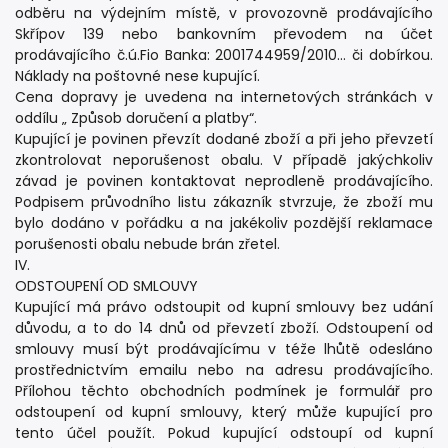
odběru na výdejním místě, v provozovně prodávajícího
Skřípov 139 nebo bankovním převodem na účet
prodávajícího č.ú.Fio Banka: 2001744959/2010… či dobírkou.
Náklady na poštovné nese kupující.
Cena dopravy je uvedena na internetových stránkách v
oddílu „ Způsob doručení a platby“.
Kupující je povinen převzít dodané zboží a při jeho převzetí
zkontrolovat neporušenost obalu. V případě jakýchkoliv
závad je povinen kontaktovat neprodleně prodávajícího.
Podpisem průvodního listu zákazník stvrzuje, že zboží mu
bylo dodáno v pořádku a na jakékoliv pozdější reklamace
porušenosti obalu nebude brán zřetel.
IV.
ODSTOUPENÍ OD SMLOUVY
Kupující má právo odstoupit od kupní smlouvy bez udání
důvodu, a to do 14 dnů od převzetí zboží. Odstoupení od
smlouvy musí být prodávajícímu v téže lhůtě odesláno
prostřednictvím emailu nebo na adresu prodávajícího.
Přílohou těchto obchodních podmínek je formulář pro
odstoupení od kupní smlouvy, který může kupující pro
tento účel použít. Pokud kupující odstoupí od kupní