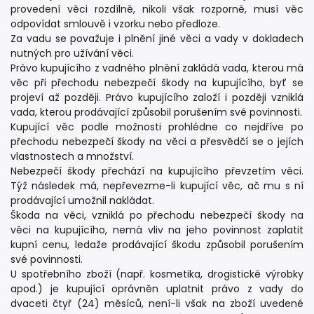
provedení věci rozdílně, nikoli však rozporně, musí věc
odpovídat smlouvě i vzorku nebo předloze.
Za vadu se považuje i plnění jiné věci a vady v dokladech
nutných pro užívání věci.
Právo kupujícího z vadného plnění zakládá vada, kterou má
věc při přechodu nebezpečí škody na kupujícího, byť se
projeví až později. Právo kupujícího založí i později vzniklá
vada, kterou prodávající způsobil porušením své povinnosti.
Kupující věc podle možnosti prohlédne co nejdříve po
přechodu nebezpečí škody na věci a přesvědčí se o jejích
vlastnostech a množství.
Nebezpečí škody přechází na kupujícího převzetím věci.
Týž následek má, nepřevezme-li kupující věc, ač mu s ní
prodávající umožnil nakládat.
Škoda na věci, vzniklá po přechodu nebezpečí škody na
věci na kupujícího, nemá vliv na jeho povinnost zaplatit
kupní cenu, ledaže prodávající škodu způsobil porušením
své povinnosti.
U spotřebního zboží (např. kosmetika, drogistické výrobky
apod.) je kupující oprávněn uplatnit právo z vady do
dvaceti čtyř (24) měsíců, není-li však na zboží uvedené