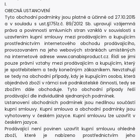
I.
OBECNÁ USTANOVENÍ
Tyto obchodní podmínky jsou platné a účinné od 27.10.2015
a v souladu s ust.§1751z.č. 89/2012 Sb. upravují vzájemná
práva a povinnosti smluvních stran vzniklá v souvislosti s
uzavřením kupní smlouvy mezi prodávajícím a kupujícím
prostřednictvím internetového obchodu prodávajícího,
provozovaném na jeho webových stránkách umístěných
na internetové adrese www.canabisproduct.cz. Řídí se jimi
pouze právní vztahy mezi prodávajícím a kupujícím, který
je spotřebitelem a tedy konečným zákazníkem. Nevztahují
se tedy na obchodní případy, kdy je kupujícím osoba, která
objednává zboží v rámci své podnikatelské činnosti, tedy se
zbožím dále obchoduje. Tyto obchodní případy řeší
prodávající dle individuálně sjednaných podmínek.
Ustanovení obchodních podmínek jsou nedílnou součástí
kupní smlouvy. Kupní smlouva a obchodní podmínky jsou
vyhotoveny v českém jazyce. Kupní smlouvu lze uzavřít v
českém jazyce.
Prodávající není povinen uzavřít kupní smlouvu ohledně
zboží, které je nabízeno prostřednictvím jeho