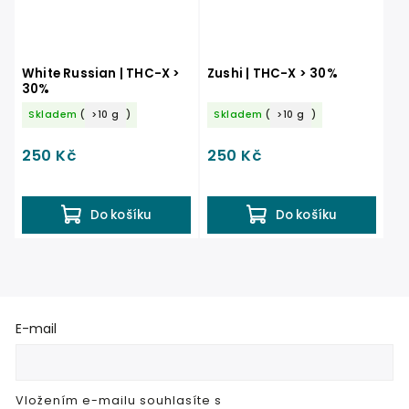
White Russian | THC-X >
Zushi | THC-X > 30%
30%
Skladem
(
>10 g
)
Skladem
(
>10 g
)
250 Kč
250 Kč
Do košíku
Do košíku
E-mail
Vložením e-mailu souhlasíte s