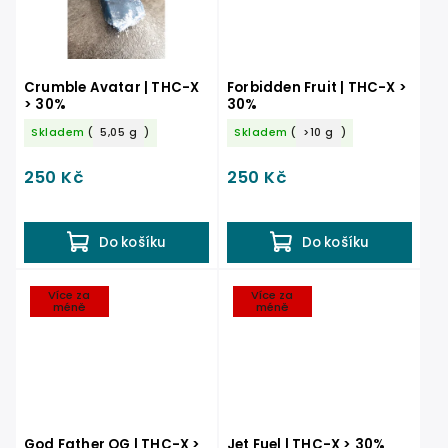
Crumble Avatar | THC-X
Forbidden Fruit | THC-X >
> 30%
30%
Skladem
(
5,05 g
)
Skladem
(
>10 g
)
250 Kč
250 Kč
Do košíku
Do košíku
Více za
Více za
méně
méně
God Father OG | THC-X >
Jet Fuel | THC-X > 30%