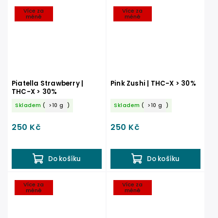
Více za
Více za
méně
méně
Piatella Strawberry |
Pink Zushi | THC-X > 30%
THC-X > 30%
Skladem
(
>10 g
)
Skladem
(
>10 g
)
250 Kč
250 Kč
Do košíku
Do košíku
Více za
Více za
méně
méně