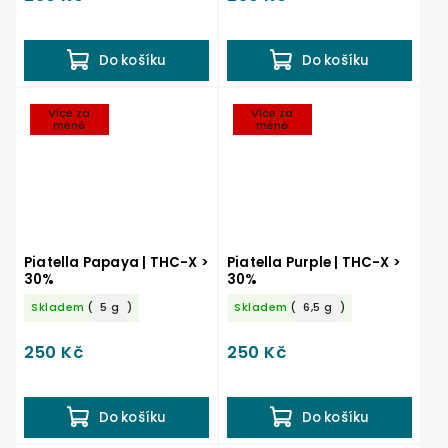
Do košíku
Do košíku
Více za
Více za
méně
méně
Piatella Papaya | THC-X >
Piatella Purple | THC-X >
30%
30%
Skladem
(
5 g
)
Skladem
(
6,5 g
)
250 Kč
250 Kč
Do košíku
Do košíku