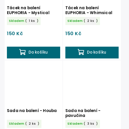
Tácek na balení
Tácek na balení
EUPHORIA - Mystical
EUPHORIA - Whimsical
Skladem
(
1 ks
)
Skladem
(
2 ks
)
150 Kč
150 Kč
Do košíku
Do košíku
Sada na balení - Houba
Sada na balení -
pavučina
Skladem
(
2 ks
)
Skladem
(
3 ks
)