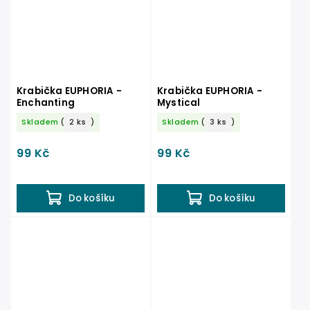
Krabička EUPHORIA -
Krabička EUPHORIA -
Enchanting
Mystical
Skladem
(
2 ks
)
Skladem
(
3 ks
)
99 Kč
99 Kč
Do košíku
Do košíku