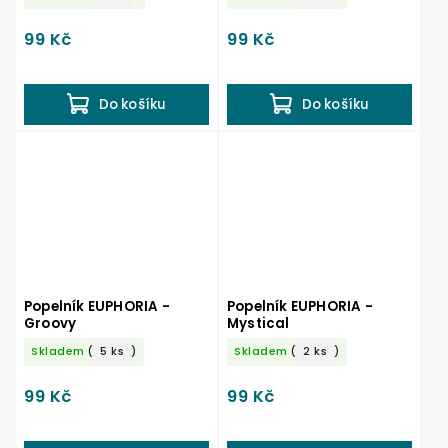
99 Kč
99 Kč
Do košíku
Do košíku
Popelník EUPHORIA -
Popelník EUPHORIA -
Groovy
Mystical
Skladem
(
5 ks
)
Skladem
(
2 ks
)
99 Kč
99 Kč