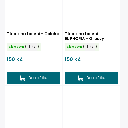
Tácek na balení - Obloha
Tácek na balení
EUPHORIA - Groovy
Skladem
(
3 ks
)
Skladem
(
3 ks
)
150 Kč
150 Kč
Do košíku
Do košíku