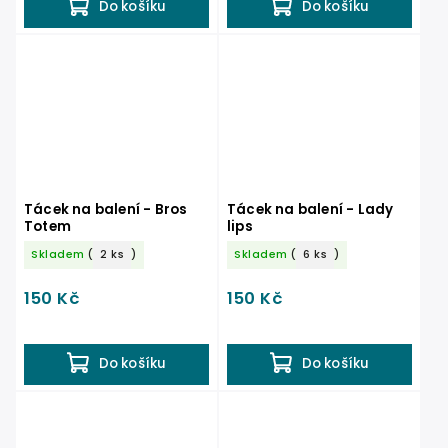
Do košíku
Do košíku
Tácek na balení - Bros
Tácek na balení - Lady
Totem
lips
Skladem
(
2 ks
)
Skladem
(
6 ks
)
150 Kč
150 Kč
Do košíku
Do košíku