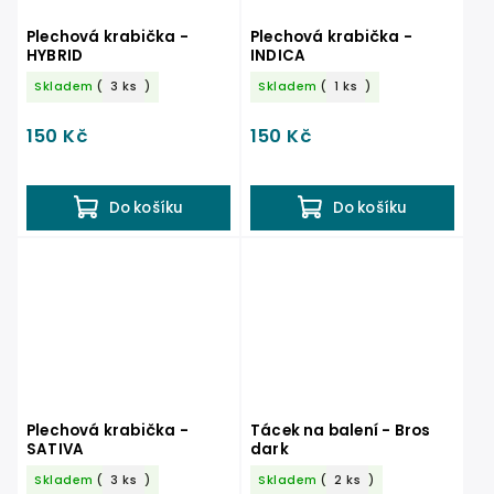
Plechová krabička -
Plechová krabička -
HYBRID
INDICA
Skladem
(
3 ks
)
Skladem
(
1 ks
)
150 Kč
150 Kč
Do košíku
Do košíku
Plechová krabička -
Tácek na balení - Bros
SATIVA
dark
Skladem
(
3 ks
)
Skladem
(
2 ks
)