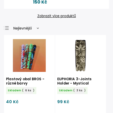
150 Kč
Zobrazit více produktů
Nejlevnější
Nejdražší
Nejprodávanější
Abecedně
Plastový obal BROS -
EUPHORIA 3-Joints
různé barvy
Holder - Mystical
Skladem
(
6 ks
)
Skladem
(
3 ks
)
40 Kč
99 Kč