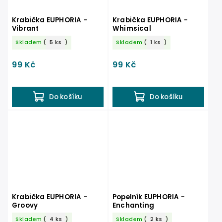
Krabička EUPHORIA -
Krabička EUPHORIA -
Vibrant
Whimsical
Skladem
(
5 ks
)
Skladem
(
1 ks
)
99 Kč
99 Kč
Do košíku
Do košíku
Krabička EUPHORIA -
Popelník EUPHORIA -
Groovy
Enchanting
Skladem
(
4 ks
)
Skladem
(
2 ks
)