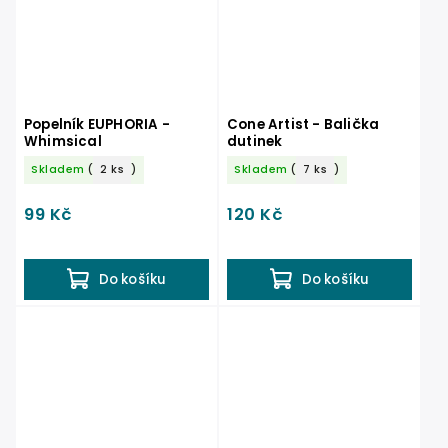
Popelník EUPHORIA -
Cone Artist - Balička
Whimsical
dutinek
Skladem
(
2 ks
)
Skladem
(
7 ks
)
99 Kč
120 Kč
Do košíku
Do košíku