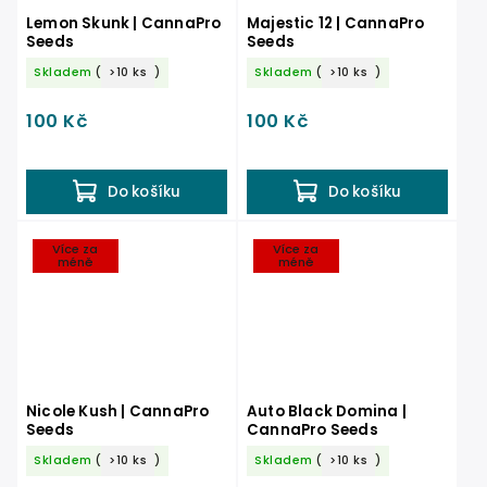
Lemon Skunk | CannaPro
Majestic 12 | CannaPro
Seeds
Seeds
Skladem
(
>10 ks
)
Skladem
(
>10 ks
)
100 Kč
100 Kč
Do košíku
Do košíku
Více za
Více za
méně
méně
Nicole Kush | CannaPro
Auto Black Domina |
Seeds
CannaPro Seeds
Skladem
(
>10 ks
)
Skladem
(
>10 ks
)