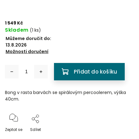
1 549 Kč
Skladem
(
1 ks
)
Můžeme doručit do:
13.8.2026
Možnosti doručení
Přidat do košíku
Bong v rasta barvách se spirálovým percoolerem, výška
40cm.
Zeptat se
Sdílet