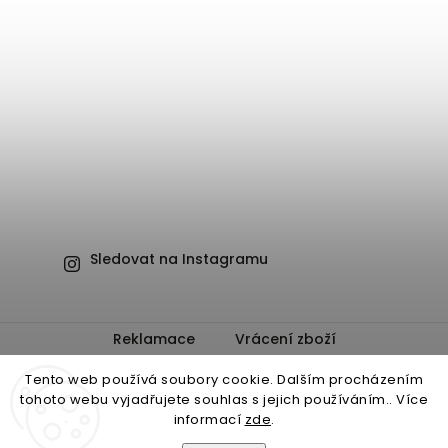
Sledovat na Instagramu
Reklamace
Vrácení zboží
Obchodní podmínky
Ochrana osobních údajů
Tento web používá soubory cookie. Dalším procházením
tohoto webu vyjadřujete souhlas s jejich používáním.. Více
informací
zde
.