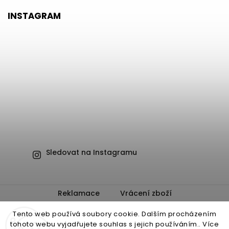
INSTAGRAM
Sledovat na Instagramu
Reklamace
Vrácení zboží
Obchodní podmínky
Ochrana osobních údajů
Tento web používá soubory cookie. Dalším procházením
tohoto webu vyjadřujete souhlas s jejich používáním.. Více