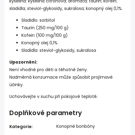
kyselina: kyselina citronová; aromata; taurin; kofein;
sladidla; steviol-glykosidy, sukralosa; konopný olej 0,1%.
Sladidlo: sorbitol
Taurin (250 mg/100 g)
Kofein (100 mg/100 g)
Konopný olej 0,1%
Sladidla: steviol-glykosidy, sukralosa
Upozornění:
Není vhodné pro děti a těhotné ženy.
Nadměrná konzumace může způsobit projímavé
účinky.
Uchovávejte v suchu při pokojové teplotě.
Doplňkové parametry
Konopné bonbóny
Kategorie
: