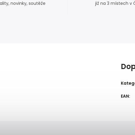
ality, novinky, soutěže
již na 3 místech v 
Dop
Kateg
EAN
: