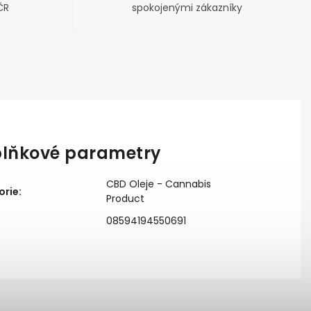
ČR
spokojenými zákazníky
lňkové parametry
CBD Oleje - Cannabis
orie
:
Product
08594194550691