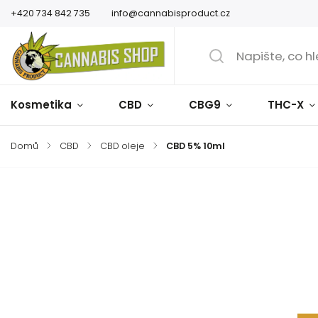
+420 734 842 735
info@cannabisproduct.cz
Kosmetika
CBD
CBG9
THC-X
Domů
/
CBD
/
CBD oleje
/
CBD 5% 10ml
Značka:
Cannabis Product