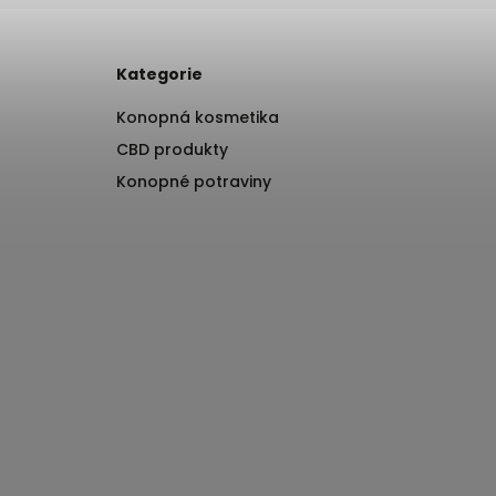
Kategorie
Konopná kosmetika
CBD produkty
Konopné potraviny