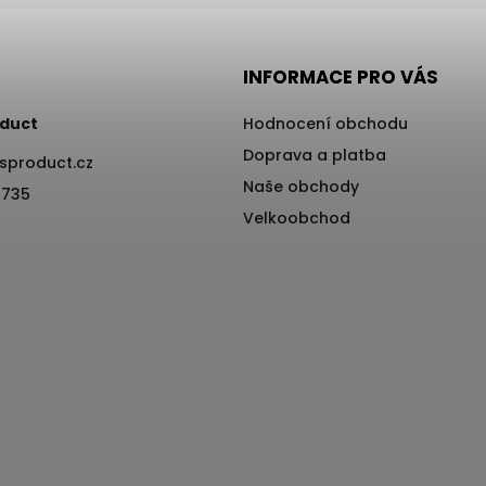
INFORMACE PRO VÁS
duct
Hodnocení obchodu
Doprava a platba
sproduct.cz
Naše obchody
 735
Velkoobchod