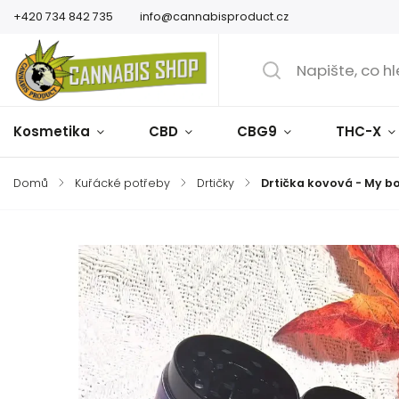
+420 734 842 735
info@cannabisproduct.cz
Kosmetika
CBD
CBG9
THC-X
Domů
/
Kuřácké potřeby
/
Drtičky
/
Drtička kovová - My b