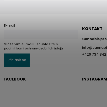
E-mail
KONTAKT
Cannabis pro
Vložením e-mailu souhlasíte s
info
@
cannabi
podmínkami ochrany osobních údajů
+420 734 842
Přihlásit se
FACEBOOK
INSTAGRAM