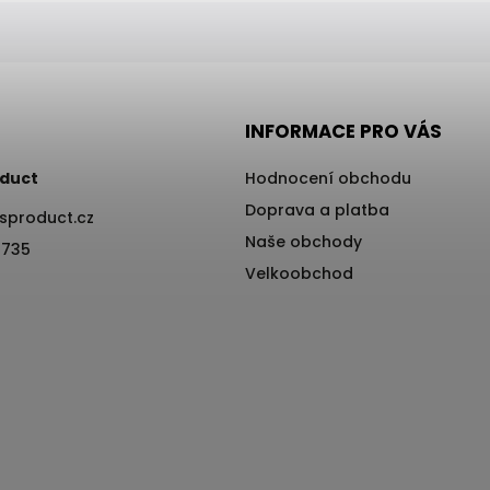
INFORMACE PRO VÁS
duct
Hodnocení obchodu
Doprava a platba
sproduct.cz
Naše obchody
 735
Velkoobchod