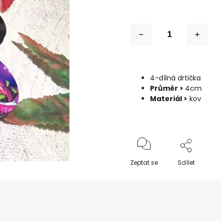
4-dílná drtička
Průměr >
4cm
Materiál >
kov
Zeptat se
Sdílet