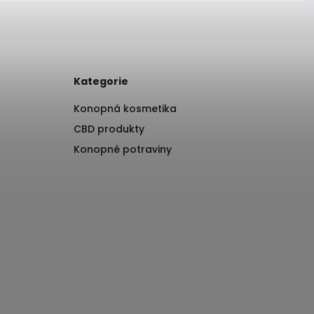
Kategorie
Konopná kosmetika
CBD produkty
Konopné potraviny