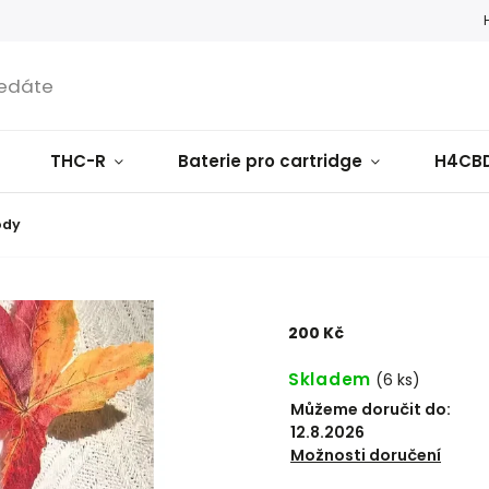
THC-R
Baterie pro cartridge
H4CB
ody
200 Kč
Skladem
(
6 ks
)
Můžeme doručit do:
12.8.2026
Možnosti doručení