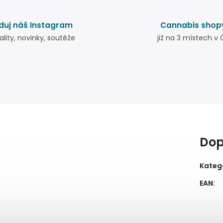
duj náš Instagram
Cannabis shop
ality, novinky, soutěže
již na 3 místech v 
Dop
Kateg
EAN
: