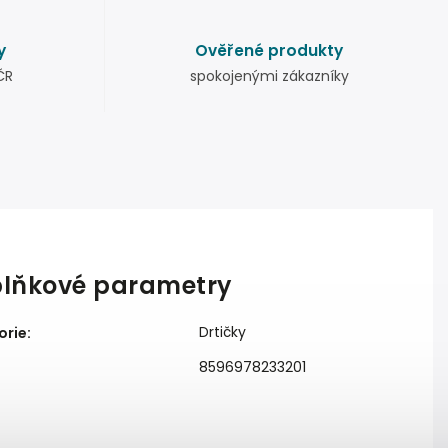
y
Ověřené produkty
ČR
spokojenými zákazníky
lňkové parametry
Drtičky
orie
:
8596978233201