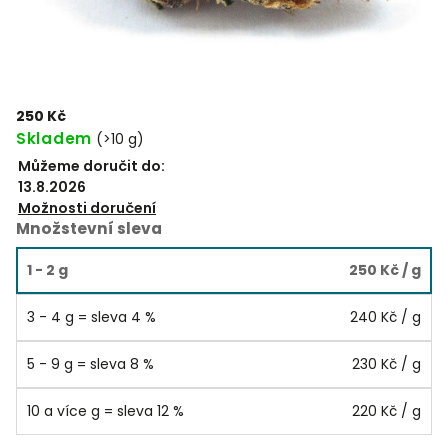
250 Kč
Skladem
(
>10 g
)
Můžeme doručit do:
13.8.2026
Možnosti doručení
Množstevní sleva
1 - 2 g
250 Kč
/ g
3 - 4 g = sleva 4 %
240 Kč
/ g
5 - 9 g = sleva 8 %
230 Kč
/ g
10 a více g = sleva 12 %
220 Kč
/ g