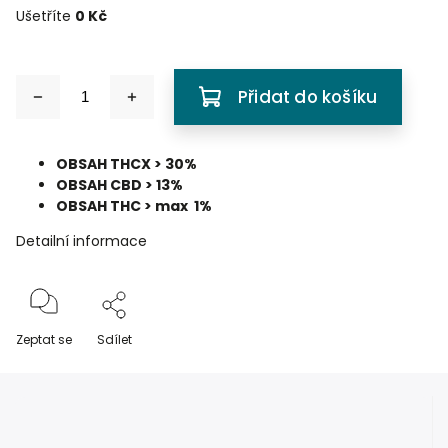
Ušetříte
0 Kč
Přidat do košíku
OBSAH THCX > 30%
OBSAH CBD > 13%
OBSAH THC > max 1%
Detailní informace
Zeptat se
Sdílet