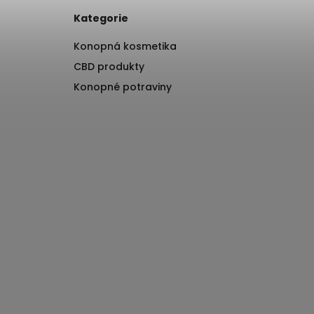
Kategorie
Konopná kosmetika
CBD produkty
Konopné potraviny