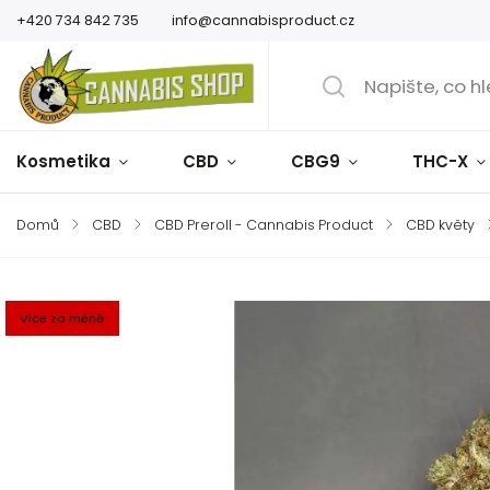
+420 734 842 735
info@cannabisproduct.cz
Kosmetika
CBD
CBG9
THC-X
Domů
/
CBD
/
CBD Preroll - Cannabis Product
/
CBD květy
Více za méně