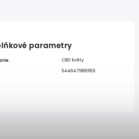
lňkové parametry
CBD květy
orie
:
5446479861159