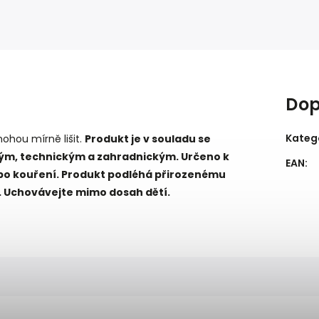
Dop
Kateg
mohou mírně lišit.
Produkt je v souladu se
ým, technickým a zahradnickým. Určeno k
EAN
:
ebo kouření. Produkt podléhá přirozenému
. Uchovávejte mimo dosah dětí.