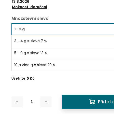
13.8.2026
Možnosti doručení
Množstevní sleva
1 - 2 g
3 - 4 g = sleva 7 %
5 - 9 g = sleva 13 %
10 a více g = sleva 20 %
Ušetříte
0 Kč
Přidat 