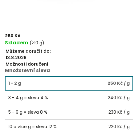
250 Kč
Skladem
(
>10 g
)
Můžeme doručit do:
13.8.2026
Možnosti doručení
Množstevní sleva
1 - 2 g
250 Kč
/ g
3 - 4 g = sleva 4 %
240 Kč
/ g
5 - 9 g = sleva 8 %
230 Kč
/ g
10 a více g = sleva 12 %
220 Kč
/ g