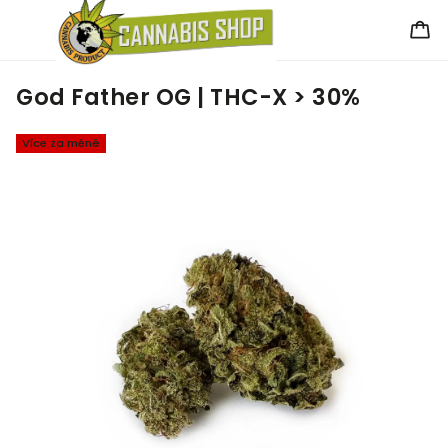
God Father OG | THC-X > 30%
Více za méně