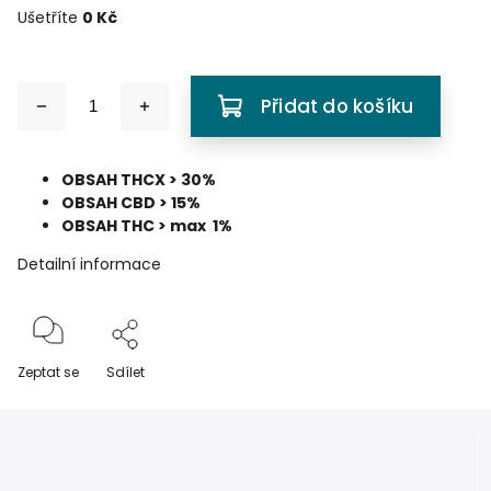
Ušetříte
0 Kč
Přidat do košíku
OBSAH THCX > 30%
OBSAH CBD > 15%
OBSAH THC > max 1%
Detailní informace
Zeptat se
Sdílet