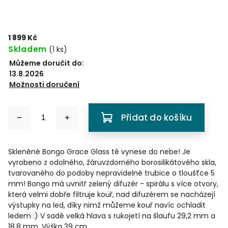
1 899 Kč
Skladem
(
1 ks
)
Můžeme doručit do:
13.8.2026
Možnosti doručení
Přidat do košíku
Skleněné Bongo Grace Glass tě vynese do nebe! Je
vyrobeno z odolného, žáruvzdorného borosilikátového skla,
tvarovaného do podoby nepravidelné trubice o tloušťce 5
mm! Bongo má uvnitř zelený difuzér - spirálu s více otvory,
která velmi dobře filtruje kouř, nad difuzérem se nacházejí
výstupky na led, díky nimž můžeme kouř navíc ochladit
ledem :) V sadě velká hlava s rukojetí na šlaufu 29,2 mm a
18,8 mm. Výška 39 cm.