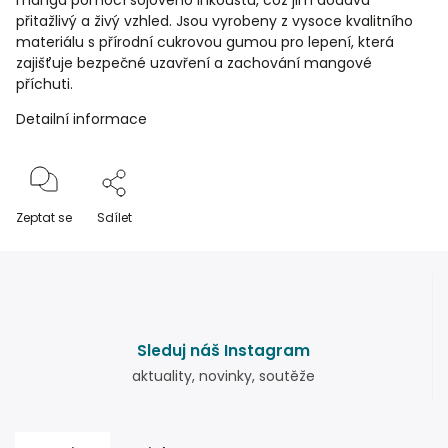
manga pomocí s
ójového inkoustu, což
jim dodává
přitažlivý a
živý vzhled
.
Jsou vyrobeny z vy
soce kvalitního
materiálu s
přírodní cukrovou g
umou pro lepení, která
zajišťuje
bezpečné uzavření a
zachování mangové
příchuti.
Detailní informace
Zeptat se
Sdílet
Sleduj náš Instagram
aktuality, novinky, soutěže