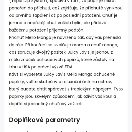
(Triple Dip System) spočívá v tom, že papír je třikrát
ponořen do příchuti, což zajišťuje, že příchutě vyniknou
od prvního zapálení až po poslední potažení
.
Chuť je
jemná a nepřebíjí chuť vašich bylin, ale přidává
každému potažení příjemný podtón.
Příchuť Mello Mango je navržena tak, aby vás přenesla
do ráje
.
Při kouření se uvolňuje aroma a chuť manga,
což zaručuje dvojitý požitek
.
Juicy Jay's je jednou z
mála značek ochucených papírků, které zůstaly na
trhu v USA po právní výzvě FDA
.
Když si vyberete Juicy Jay's Mello Mango ochucené
papírky, volíte skutečný a relaxační únik na ostrov,
který budete chtít spárovat s tropickým nápojem
.
Tyto
papírky jsou skvělým způsobem, jak oživit váš kouř a
dopřát si jedinečný chuťový zážitek.
Doplňkové parametry