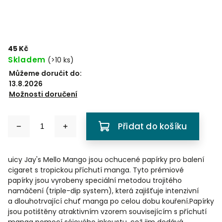
45 Kč
Skladem
(
>10 ks
)
Můžeme doručit do:
13.8.2026
Možnosti doručení
Přidat do košíku
uicy Jay's Mello Mango
jsou ochucené papírky pro bal
ení
cigaret s tropickou
příchutí manga. Ty
to prémiové
papírky
jsou vyrobeny speciální
metodou trojitého
nam
áčení (triple-dip system), která zajišť
uje intenzivní
a
dlouhotrvající chuť manga
po celou dobu kou
ření.
Papírky
jsou pot
ištěny atraktivním vz
orem souvisejícím s pří
chutí