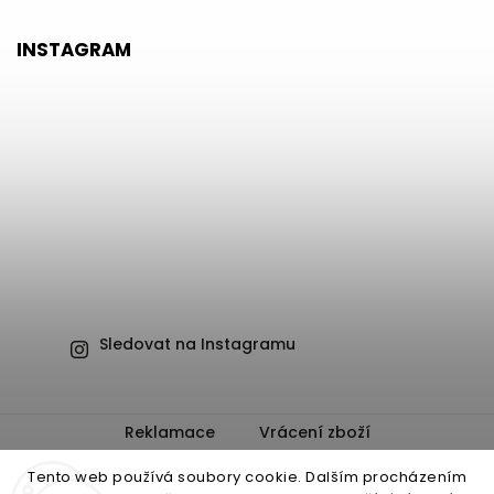
INSTAGRAM
Sledovat na Instagramu
Reklamace
Vrácení zboží
Obchodní podmínky
Ochrana osobních údajů
Tento web používá soubory cookie. Dalším procházením