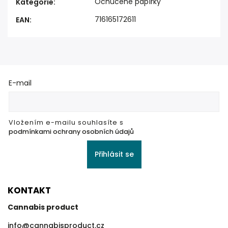
Ochucené papírky
Kategorie
:
716165172611
EAN
:
E-mail
Vložením e-mailu souhlasíte s
podmínkami ochrany osobních údajů
Přihlásit se
KONTAKT
Cannabis product
info
@
cannabisproduct.cz