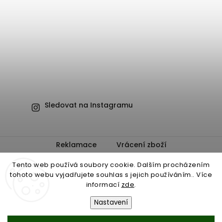
Sledovat na Instagramu
Reklamace
Vrácení zboží
Obchodní podmínky
Ochrana osobních údajů
Tento web používá soubory cookie. Dalším procházením
tohoto webu vyjadřujete souhlas s jejich používáním.. Více
informací
zde
.
Nastavení