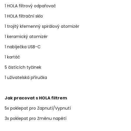
1 HOLA filtrový odpařovač
1 HOLA filtrační sklo
1 trojitý křemenný spirálový atomizér
1 keramický atomizér
1 nabíječka USB-C
1 kartáč
5 čistících tyčinek
1 uživatelská příručka
Jak pracovat s HOLA filtrem
5x poklepat pro Zapnutí/Vypnutí
3x poklepat pro Změnu napětí