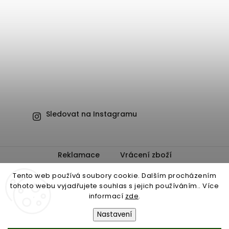
Sledovat na Instagramu
Reklamace
Vrácení zboží
Obchodní podmínky
Ochrana osobních údajů
Tento web používá soubory cookie. Dalším procházením
tohoto webu vyjadřujete souhlas s jejich používáním.. Více
informací
zde
.
Nastavení