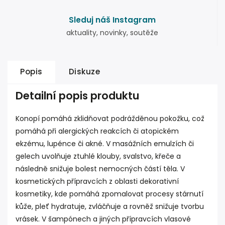
Sleduj náš Instagram
aktuality, novinky, soutěže
Popis
Diskuze
Detailní popis produktu
Konopí pomáhá zklidňovat podrážděnou pokožku, což
pomáhá při alergických reakcích či atopickém
ekzému, lupénce či akné. V masážních emulzích či
gelech uvolňuje ztuhlé klouby, svalstvo, křeče a
následně snižuje bolest nemocných částí těla. V
kosmetických přípravcích z oblasti dekorativní
kosmetiky, kde pomáhá zpomalovat procesy stárnutí
kůže, pleť hydratuje, zvláčňuje a rovněž snižuje tvorbu
vrásek. V šampónech a jiných přípravcích vlasové