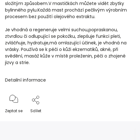
složitým způsobem.V mastičkách můžete vidět zbytky
bylinného pylu.Každá mast prochází pečlivým výrobním
procesem bez použití olejového extraktu.
Je vhodná a regeneruje velmi suchou,popraskanou,
ztvrdlou či odlupující se pokožku, zlepšuje funkci pleti,
zvláčňuje, hydratuje,má omlazující účinek, je vhodná na
vrásky. Používá se k péči o kůži ekzematiků, akné, při
svědění, masáž kůže v místě proleženin, péči o zhojené
jizvy a strie.
Detailní informace
Zeptat se
Sdílet