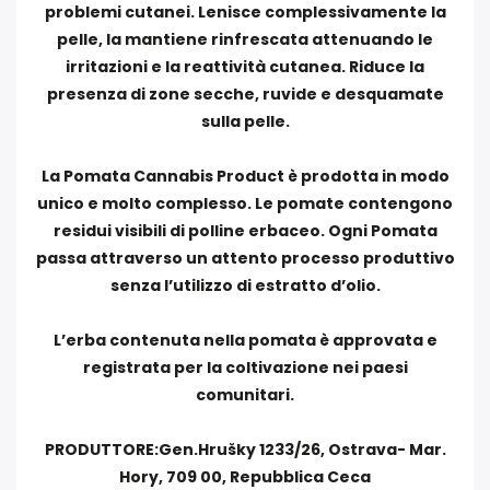
problemi cutanei. Lenisce complessivamente la
pelle, la mantiene rinfrescata attenuando le
irritazioni e la reattività cutanea. Riduce la
presenza di zone secche, ruvide e desquamate
sulla pelle.
La Pomata Cannabis Product è prodotta in modo
unico e molto complesso. Le pomate contengono
residui visibili di polline erbaceo. Ogni Pomata
passa attraverso un attento processo produttivo
senza l’utilizzo di estratto d’olio.
L’erba contenuta nella pomata è approvata e
registrata per la coltivazione nei paesi
comunitari.
PRODUTTORE:Gen.Hrušky 1233/26, Ostrava- Mar.
Hory, 709 00, Repubblica Ceca