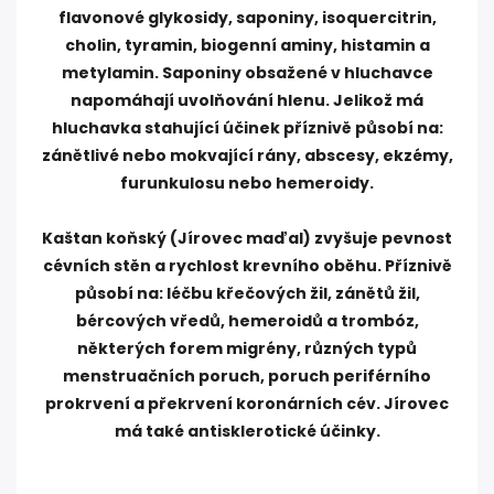
flavonové glykosidy, saponiny, isoquercitrin,
cholin, tyramin, biogenní aminy, histamin a
metylamin. Saponiny obsažené v hluchavce
napomáhají uvolňování hlenu. Jelikož má
hluchavka stahující účinek příznivě působí na:
zánětlivé nebo mokvající rány, abscesy, ekzémy,
furunkulosu nebo hemeroidy.
Kaštan koňský (Jírovec maďal) zvyšuje pevnost
cévních stěn a rychlost krevního oběhu. Příznivě
působí na: léčbu křečových žil, zánětů žil,
bércových vředů, hemeroidů a trombóz,
některých forem migrény, různých typů
menstruačních poruch, poruch periférního
prokrvení a překrvení koronárních cév. Jírovec
má také antisklerotické účinky.