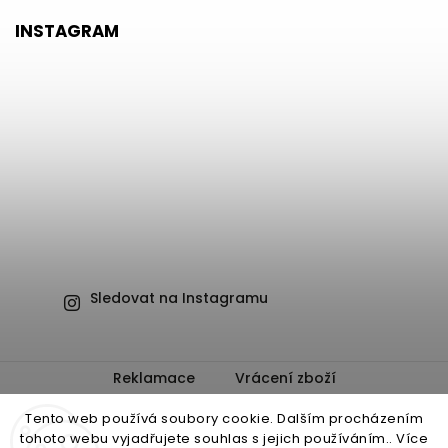
INSTAGRAM
Sledovat na Instagramu
Reklamace
Vrácení zboží
Obchodní podmínky
Ochrana osobních údajů
Tento web používá soubory cookie. Dalším procházením
tohoto webu vyjadřujete souhlas s jejich používáním.. Více