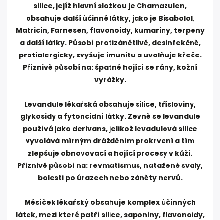
silice, jejíž hlavní složkou je Chamazulen,
obsahuje další účinné látky, jako je Bisabolol,
Matricin, Farnesen, flavonoidy, kumariny, terpeny
a další látky. Působí protizánětlivě, desinfekčně,
protialergicky, zvyšuje imunitu a uvolňuje křeče.
Příznivě působí na: špatně hojící se rány, kožní
vyrážky.
Levandule lékařská obsahuje silice, třísloviny,
glykosidy a fytoncidní látky. Zevně se levandule
používá jako derivans, jelikož levadulová silice
vyvolává mírným drážděním prokrvení a tím
zlepšuje obnovovací a hojící procesy v kůži.
Příznivě působí na: revmatismus, natažené svaly,
bolesti po úrazech nebo záněty nervů.
Měsíček lékařský obsahuje komplex účinných
látek, mezi které patří silice, saponiny, flavonoidy,