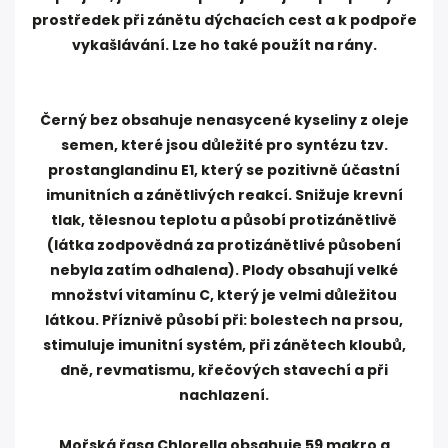
prostředek při zánětu dýchacích cest a k podpoře
vykašlávání. Lze ho také použít na rány.
Černý bez obsahuje nenasycené kyseliny z oleje
semen, které jsou důležité pro syntézu tzv.
prostanglandinu E1, který se pozitivně účastní
imunitních a zánětlivých reakcí. Snižuje krevní
tlak, tělesnou teplotu a působí protizánětlivě
(látka zodpovědná za protizánětlivé působení
nebyla zatím odhalena). Plody obsahují velké
množství vitamínu C, který je velmi důležitou
látkou. Příznivě působí při: bolestech na prsou,
stimuluje imunitní systém, při zánětech kloubů,
dně, revmatismu, křečových stavechí a při
nachlazení.
Mořská řasa Chlorella obsahuje 59 makro a