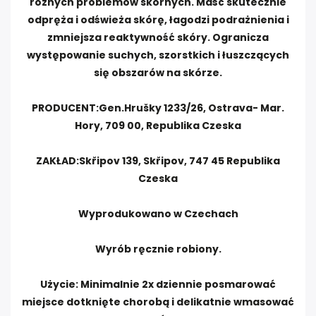
różnych problemów skórnych. Maść skutecznie
odpręża i odświeża skórę, łagodzi podrażnienia i
zmniejsza reaktywność skóry. Ogranicza
występowanie suchych, szorstkich i łuszczących
się obszarów na skórze.
PRODUCENT:Gen.Hrušky 1233/26, Ostrava- Mar.
Hory, 709 00, Republika Czeska
ZAKŁAD:Skřipov 139, Skřipov, 747 45 Republika
Czeska
Wyprodukowano w Czechach
Wyrób ręcznie robiony.
Użycie: Minimalnie 2x dziennie posmarować
miejsce dotknięte chorobą i delikatnie wmasować