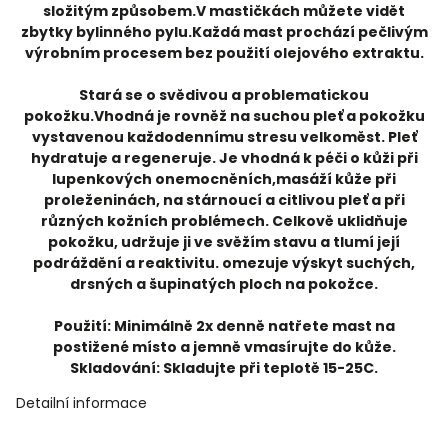
složitým způsobem.V mastičkách můžete vidět
zbytky bylinného pylu.Každá mast prochází pečlivým
výrobním procesem bez použití olejového extraktu.
Stará se o svědivou a problematickou
pokožku.Vhodná je rovněž na suchou pleť a pokožku
vystavenou každodennímu stresu velkoměst. Pleť
hydratuje a regeneruje. Je vhodná k péči o kůži při
lupenkových onemocněních,masáží kůže při
proleženinách, na stárnoucí a citlivou pleť a při
různých kožních problémech. Celkově uklidňuje
pokožku, udržuje ji ve svěžím stavu a tlumí její
podráždění a reaktivitu. omezuje výskyt suchých,
drsných a šupinatých ploch na pokožce.
Použití: Minimálně 2x denně natřete mast na
postižené místo a jemně vmasírujte do kůže.
Skladování: Skladujte při teplotě 15-25C.
Detailní informace