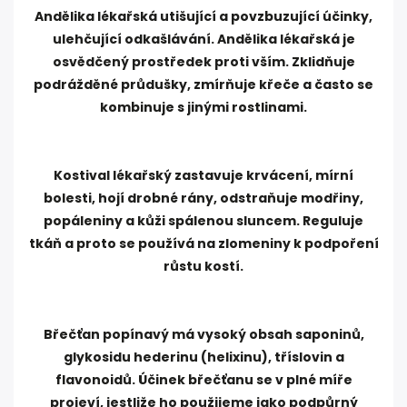
Andělika lékařská utišující a povzbuzující účinky,
ulehčující odkašlávání. Andělika lékařská je
osvědčený prostředek proti vším. Zklidňuje
podrážděné průdušky, zmírňuje křeče a často se
kombinuje s jinými rostlinami.
Kostival lékařský zastavuje krvácení, mírní
bolesti, hojí drobné rány, odstraňuje modřiny,
popáleniny a kůži spálenou sluncem. Reguluje
tkáň a proto se používá na zlomeniny k podpoření
růstu kostí.
Břečťan popínavý má vysoký obsah saponinů,
glykosidu hederinu (helixinu), tříslovin a
flavonoidů. Účinek břečťanu se v plné míře
projeví, jestliže ho použijeme jako podpůrný