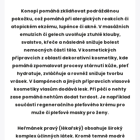
Konopí pomáhá zklidňovat podrážděnou
pokožku, což pomáhá při alergických reakcích či
atopickém ekzému, lupénce či akné. V masážních
emulzích či gelech uvolňuje ztuhlé klouby,
svalstvo, křeče a následně snižuje bolest
nemocných částí těla. V kosmetických
přípravcích z oblasti dekorativní kosmetiky, kde
pomáhá zpomalovat procesy stárnutí kůže, pleť
hydratuje, zvláčňuje a rovněž snižuje tvorbu
vrásek. V šampónech a jiných přípravcích vlasové
kosmetiky vlasům dodává lesk. Při péči o nehty
zase pomáhá nehtům dodat tvrdost. Je například
součástí regeneračního pleťového krému pro
muže či pleťové masky pro ženy.
Heřmánek pravý (lékařský) obsahuje široký
komplex účinných látek. Kromě temně modré