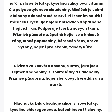
hořčin, slizovité látky, kyselina salicylova, vitamín
C a polyacetylenové sloučeniny. Měsíček je velmi
oblíbený v lidovém léčitelství. Při zevním použití
měsíček urychluje hojení hnisavých a špatně se
hojících ran. Podporuje tvorbu nových tkání.
Příznivě působí na: špatně hojící se a hnisavé
rány, lehké popáleniny, bércové vředy, krevní
výrony, hojení proleženin, záněty kůže.
Divizna velkokvětá obsahuje látky, jako jsou
zejména saponiny, slizovité látky a flavonoidy.
Příznivě působí na: hojení bércových vředů, ran a
otoků.
Hluchavka bílá obsahuje silice, slizové látky,
kyselinu chlorogenovou, katechinové třísloviny,