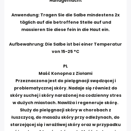
Handgemacht
Anwendung: Tragen Sie die Salbe mindestens 2x
täglich auf die betroffene Stelle auf und
massieren Sie diese fein in die Haut ein.
Aufbewahrung: Die Salbe ist bei einer Temperatur
von 15-25 °C
PL
Maść Konopna z Ziołami
Przeznaczona jest do pielęgnacji swędzącej i
problematycznej skóry. Nadaje się również do
skóry suchej i skóry narażonej na codzienny stres
w dużych miastach. Nawilża i regeneruje skórę.
Służy do pielęgnacji skóry w chorobach z
łuszczycą, do masażu skóry przy odleżynach, do
starzejącej się i wrażliwej skóry oraz w przypadku