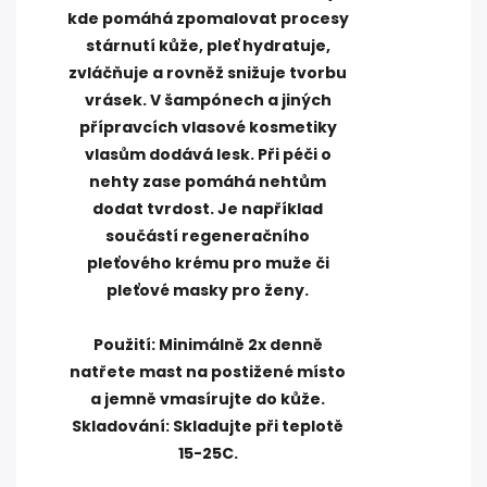
kde pomáhá zpomalovat procesy
stárnutí kůže, pleť hydratuje,
zvláčňuje a rovněž snižuje tvorbu
vrásek. V šampónech a jiných
přípravcích vlasové kosmetiky
vlasům dodává lesk. Při péči o
nehty zase pomáhá nehtům
dodat tvrdost. Je například
součástí regeneračního
pleťového krému pro muže či
pleťové masky pro ženy.
Použití: Minimálně 2x denně
natřete mast na postižené místo
a jemně vmasírujte do kůže.
Skladování: Skladujte při teplotě
15-25C.