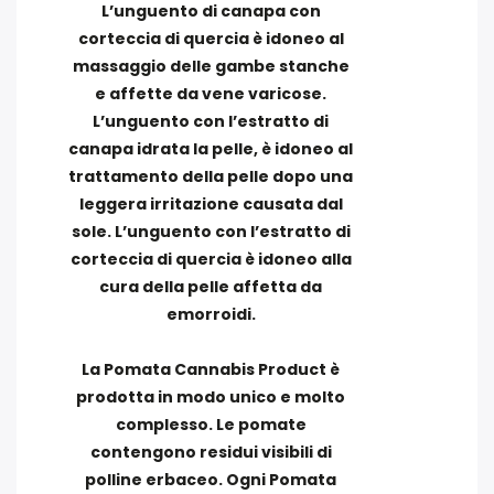
L’unguento di canapa con
corteccia di quercia è idoneo al
massaggio delle gambe stanche
e affette da vene varicose.
L’unguento con l’estratto di
canapa idrata la pelle, è idoneo al
trattamento della pelle dopo una
leggera irritazione causata dal
sole. L’unguento con l’estratto di
corteccia di quercia è idoneo alla
cura della pelle affetta da
emorroidi.
La Pomata Cannabis Product è
prodotta in modo unico e molto
complesso. Le pomate
contengono residui visibili di
polline erbaceo. Ogni Pomata