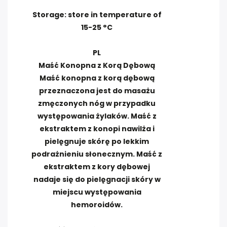
Storage: store in temperature of
15-25 °C
PL
Maść Konopna z Korą Dębową
Maść konopna z korą dębową
przeznaczona jest do masażu
zmęczonych nóg w przypadku
występowania żylaków. Maść z
ekstraktem z konopi nawilża i
pielęgnuje skórę po lekkim
podrażnieniu słonecznym. Maść z
ekstraktem z kory dębowej
nadaje się do pielęgnacji skóry w
miejscu występowania
hemoroidów.