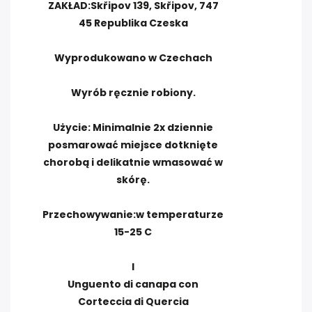
ZAKŁAD:Skřipov 139, Skřipov, 747
45 Republika Czeska
Wyprodukowano w Czechach
Wyrób ręcznie robiony.
Użycie: Minimalnie 2x dziennie
posmarować miejsce dotknięte
chorobą i delikatnie wmasować w
skórę.
Przechowywanie:w temperaturze
15-25 C
I
Unguento di canapa con
Corteccia di Quercia