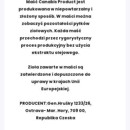
Maść Canabis Product jest
produkowana w niepowtarzalny i
złożony sposób. W maści można
zobaczyć pozostałości pyłków
ziołowych. Każda maść
przechodzi przez rygorystyczny
proces produkcyjny bez użycia
ekstraktu olejowego.
Zioła zawarte w maści są
zatwierdzone i dopuszczone do
uprawy w krajach Unii
Europejskiej.
PRODUCENT:Gen.Hrušky 1233/26,
Ostrava- Mar. Hory, 709 00,
Republika Czeska