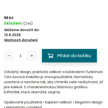
99 Kč
Skladem
(
2 ks
)
Můžeme doručit do:
13.8.2026
Možnosti doručení
Přidat do košíku
Odvážný design, praktická velikost a každodenní funkčnost.
Tato kovová krabička je znovupoužitelná, hermeticky
uzavřená a navržena tak, aby chránila vaše nezbytnosti, ať
jste kdekoli. S charakteristickou bláznivou grafikou
EUPHORIA, která okamžitě zaujme.
Opakovaně použitelná • Kapesní velikost • Elegantní design
• Hermeticky uzavřená