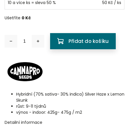
10 a více ks = sleva 50 %
50 Kč
/ ks
Ušetříte
0 Kč
Přidat do košíku
Hybridní (70% sativa- 30% indica) Silver Haze
x Lemon
Skunk
růst: 9-11 týdnů
výnos - indoor: 425g- 475g / m2
Detailní informace