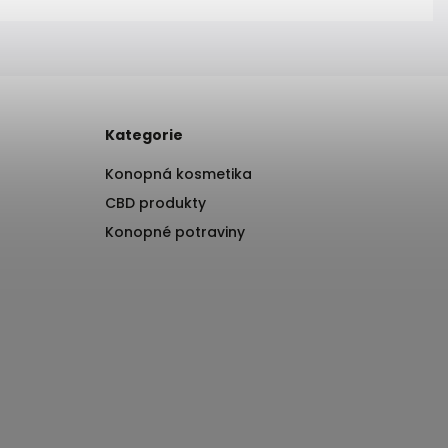
Kategorie
Konopná kosmetika
CBD produkty
Konopné potraviny