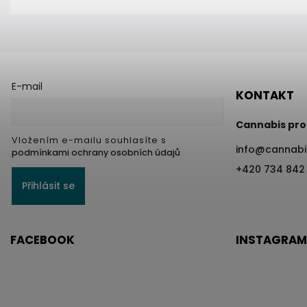
E-mail
KONTAKT
Cannabis pro
Vložením e-mailu souhlasíte s
info
@
cannabi
podmínkami ochrany osobních údajů
+420 734 842
Přihlásit se
FACEBOOK
INSTAGRAM