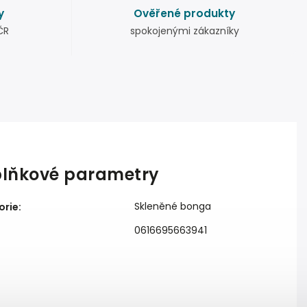
y
Ověřené produkty
ČR
spokojenými zákazníky
lňkové parametry
Skleněné bonga
orie
:
0616695663941