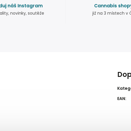
duj náš Instagram
Cannabis shop
ality, novinky, soutěže
již na 3 místech v 
Dop
Kateg
EAN
: