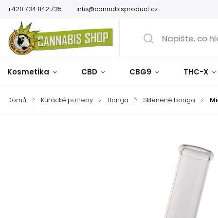
+420 734 842 735
info@cannabisproduct.cz
Kosmetika
CBD
CBG9
THC-X
Domů
/
Kuřácké potřeby
/
Bonga
/
Skleněné bonga
/
Mi