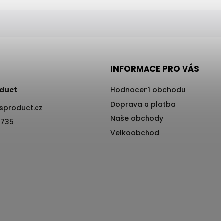
INFORMACE PRO VÁS
duct
Hodnocení obchodu
Doprava a platba
sproduct.cz
Naše obchody
 735
Velkoobchod