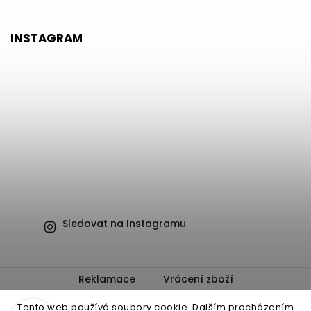
INSTAGRAM
Sledovat na Instagramu
Reklamace
Vrácení zboží
Obchodní podmínky
Ochrana osobních údajů
Tento web používá soubory cookie. Dalším procházením