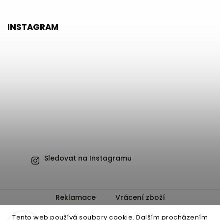
INSTAGRAM
Sledovat na Instagramu
Reklamace
Vrácení zboží
Obchodní podmínky
Ochrana osobních údajů
Tento web používá soubory cookie. Dalším procházením