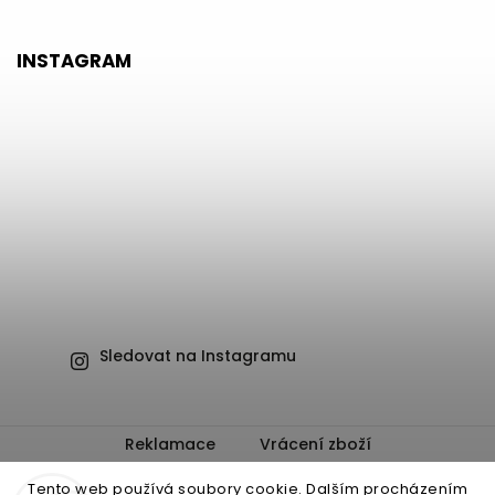
INSTAGRAM
Sledovat na Instagramu
Reklamace
Vrácení zboží
Obchodní podmínky
Ochrana osobních údajů
Tento web používá soubory cookie. Dalším procházením