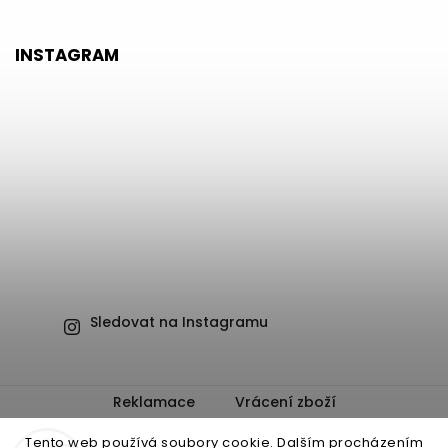
INSTAGRAM
Sledovat na Instagramu
Reklamace
Vrácení zboží
Obchodní podmínky
Ochrana osobních údajů
Tento web používá soubory cookie. Dalším procházením