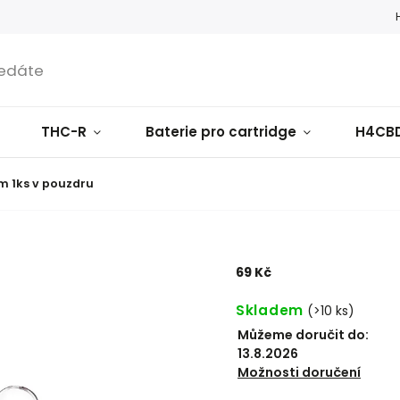
THC-R
Baterie pro cartridge
H4CB
m 1ks v pouzdru
69 Kč
Skladem
(
>10 ks
)
Můžeme doručit do:
13.8.2026
Možnosti doručení