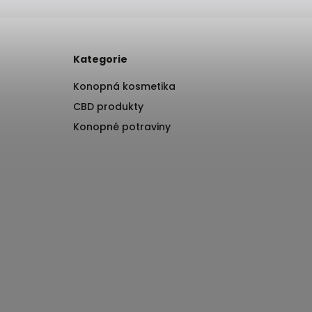
Kategorie
Konopná kosmetika
CBD produkty
Konopné potraviny