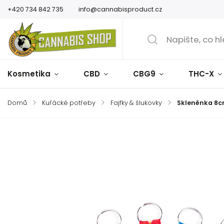
+420 734 842 735
info@cannabisproduct.cz
Kosmetika
CBD
CBG9
THC-X
Domů
/
Kuřácké potřeby
/
Fajfky & šlukovky
/
Skleněnka 8c