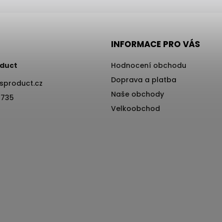
INFORMACE PRO VÁS
duct
Hodnocení obchodu
Doprava a platba
sproduct.cz
Naše obchody
 735
Velkoobchod