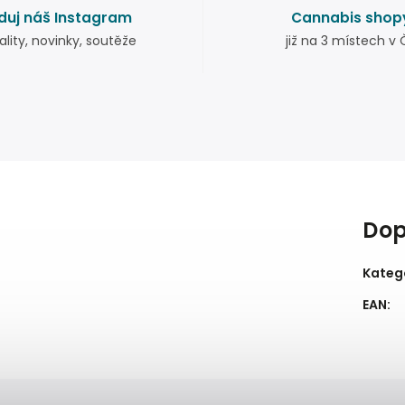
duj náš Instagram
Cannabis shop
ality, novinky, soutěže
již na 3 místech v 
Dop
Kateg
EAN
: