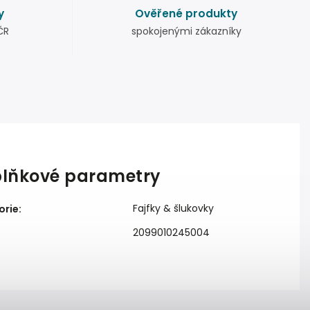
y
Ověřené produkty
ČR
spokojenými zákazníky
lňkové parametry
Fajfky & šlukovky
orie
:
2099010245004