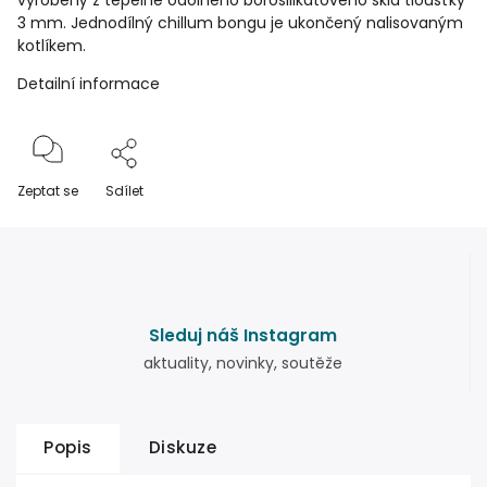
vyrobený z tepelně odolného borosilikátového skla tloušťky
3 mm. Jednodílný chillum bongu je ukončený nalisovaným
kotlíkem.
Detailní informace
Zeptat se
Sdílet
Sleduj náš Instagram
aktuality, novinky, soutěže
Popis
Diskuze