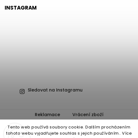
INSTAGRAM
Sledovat na Instagramu
Reklamace
Vrácení zboží
Obchodní podmínky
Ochrana osobních údajů
Tento web používá soubory cookie. Dalším procházením
tohoto webu vyjadřujete souhlas s jejich používáním.. Více