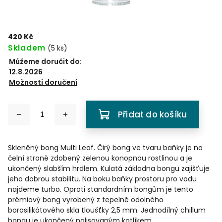
420 Kč
Skladem
(
5 ks
)
Můžeme doručit do:
12.8.2026
Možnosti doručení
Přidat do košíku
Skleněný bong Multi Leaf. Čirý bong ve tvaru baňky je na
čelní straně zdobený zelenou konopnou rostlinou a je
ukončený slabším hrdlem. Kulatá základna bongu zajišťuje
jeho dobrou stabilitu. Na boku baňky prostoru pro vodu
najdeme turbo. Oproti standardním bongům je tento
prémiový bong vyrobený z tepelně odolného
borosilikátového skla tloušťky 2,5 mm. Jednodílný chillum
bongu je ukončený nalisovaným kotlíkem.