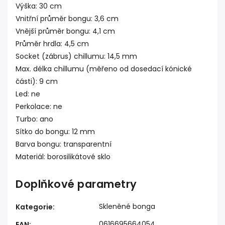
Výška: 30 cm
Vnitřní průměr bongu: 3,6 cm
Vnější průměr bongu: 4,1 cm
Průměr hrdla: 4,5 cm
Socket (zábrus) chillumu: 14,5 mm
Max. délka chillumu (měřeno od dosedací kónické
části): 9 cm
Led: ne
Perkolace: ne
Turbo: ano
Sítko do bongu: 12 mm
Barva bongu: transparentní
Materiál: borosilikátové sklo
Doplňkové parametry
Skleněné bonga
Kategorie
:
0616695664054
EAN
: