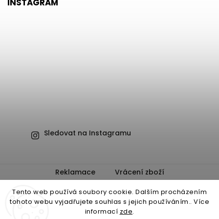
INSTAGRAM
Sledovat na Instagramu
Reklamace
Vrácení zboží
Obchodní podmínky
Ochrana osobních údajů
Tento web používá soubory cookie. Dalším procházením
tohoto webu vyjadřujete souhlas s jejich používáním.. Více
informací
zde
.