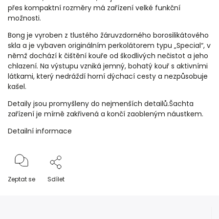
přes kompaktní rozměry má zařízení velké funkční
možnosti.
Bong je vyroben z tlustého žáruvzdorného borosilikátového
skla a je vybaven originálním perkolátorem typu „Special“, v
němž dochází k čištění kouře od škodlivých nečistot a jeho
chlazení. Na výstupu vzniká jemný, bohatý kouř s aktivními
látkami, který nedráždí horní dýchací cesty a nezpůsobuje
kašel.
Detaily jsou promyšleny do nejmenších detailů.Šachta
zařízení je mírně zakřivená a končí zaobleným náustkem.
Detailní informace
Zeptat se
Sdílet