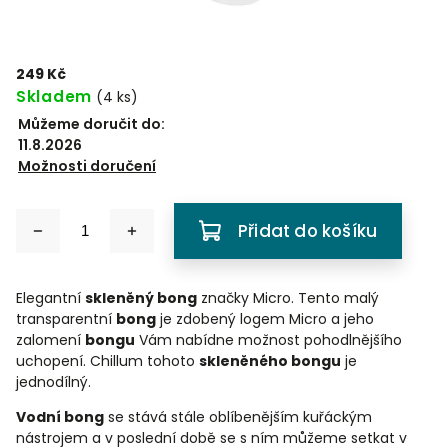
249 Kč
Skladem
(
4 ks
)
Můžeme doručit do:
11.8.2026
Možnosti doručení
Přidat do košíku
Elegantní
skleněný bong
značky Micro. Tento malý
transparentní
bong
je zdobený logem Micro a jeho
zalomení
bongu
Vám nabídne možnost pohodlnějšího
uchopení. Chillum tohoto
skleněného bongu
je
jednodílný.
Vodní bong
se stává stále oblíbenějším kuřáckým
nástrojem a v poslední době se s ním můžeme setkat v