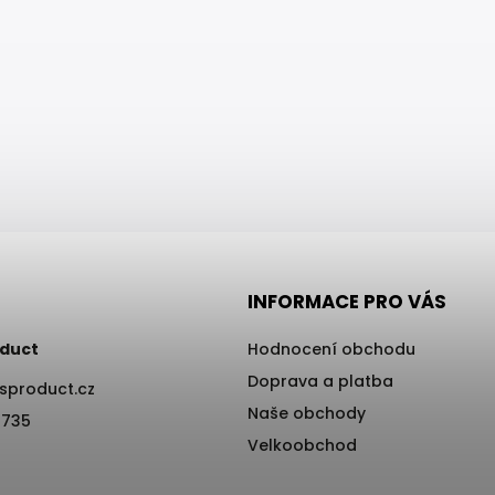
INFORMACE PRO VÁS
duct
Hodnocení obchodu
Doprava a platba
sproduct.cz
Naše obchody
 735
Velkoobchod