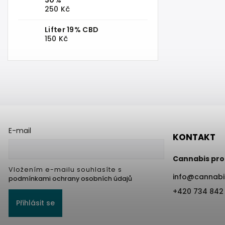
250 Kč
Lifter 19% CBD
150 Kč
E-mail
KONTAKT
Cannabis pro
Vložením e-mailu souhlasíte s
info
@
cannabi
podmínkami ochrany osobních údajů
+420 734 842
Přihlásit se