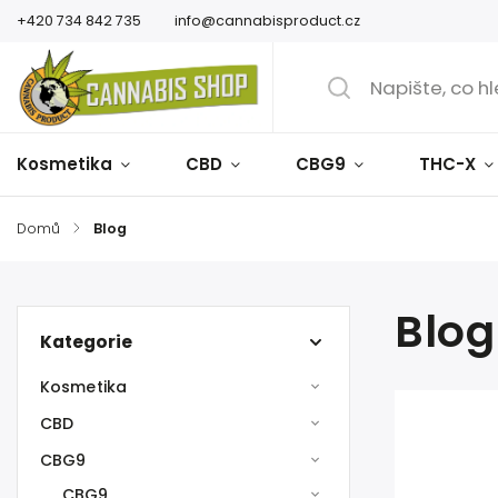
+420 734 842 735
info@cannabisproduct.cz
Kosmetika
CBD
CBG9
THC-X
Domů
/
Blog
Blog
Kategorie
Kosmetika
CBD
CBG9
CBG9