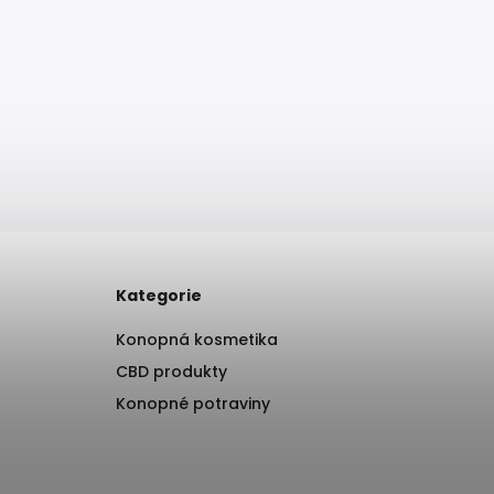
Kategorie
Konopná kosmetika
CBD produkty
Konopné potraviny